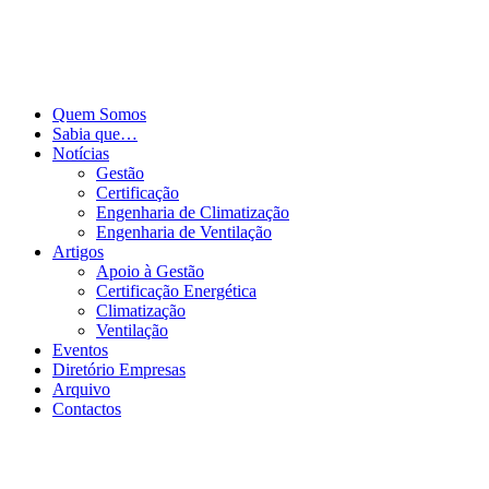
Pular
para
o
conteúdo
Quem Somos
Sabia que…
Notícias
Gestão
Certificação
Engenharia de Climatização
Engenharia de Ventilação
Artigos
Apoio à Gestão
Certificação Energética
Climatização
Ventilação
Eventos
Diretório Empresas
Arquivo
Contactos