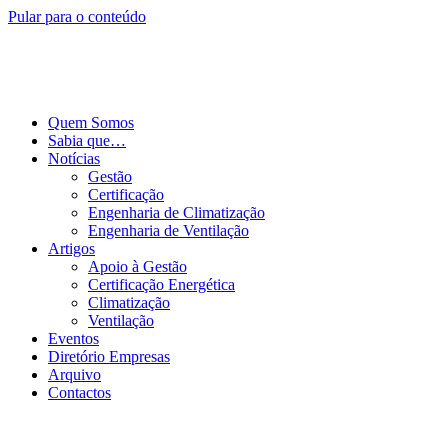
Pular para o conteúdo
Quem Somos
Sabia que…
Notícias
Gestão
Certificação
Engenharia de Climatização
Engenharia de Ventilação
Artigos
Apoio à Gestão
Certificação Energética
Climatização
Ventilação
Eventos
Diretório Empresas
Arquivo
Contactos