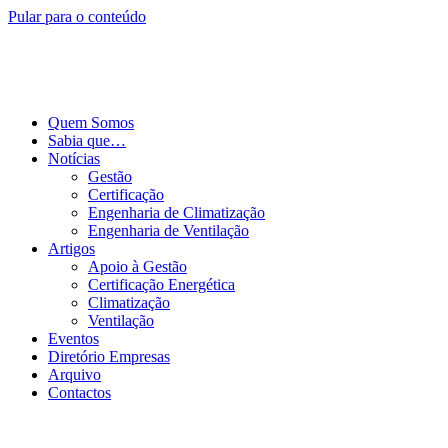
Pular para o conteúdo
Quem Somos
Sabia que…
Notícias
Gestão
Certificação
Engenharia de Climatização
Engenharia de Ventilação
Artigos
Apoio à Gestão
Certificação Energética
Climatização
Ventilação
Eventos
Diretório Empresas
Arquivo
Contactos