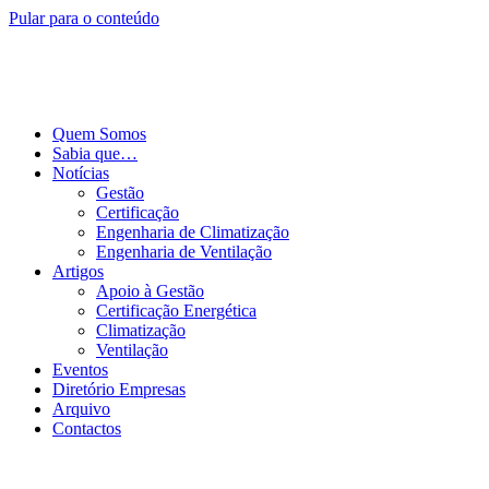
Pular para o conteúdo
Quem Somos
Sabia que…
Notícias
Gestão
Certificação
Engenharia de Climatização
Engenharia de Ventilação
Artigos
Apoio à Gestão
Certificação Energética
Climatização
Ventilação
Eventos
Diretório Empresas
Arquivo
Contactos